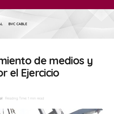
AL
BVC CABLE
miento de medios y
r el Ejercicio
al
Reading Time: 1 min read