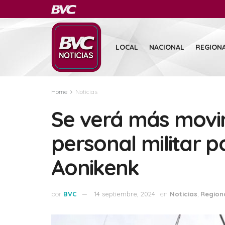
LOCAL
NACIONAL
REGION
Home
Noticias
Se verá más movi
personal militar po
Aonikenk
por
BVC
14 septiembre, 2024
en
Noticias
,
Region