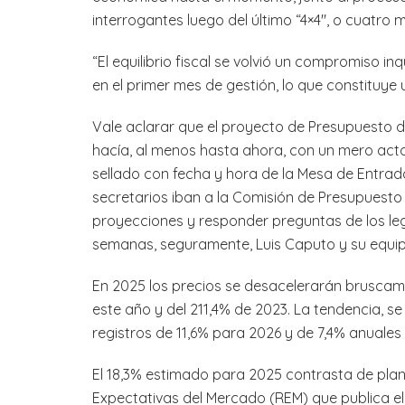
interrogantes luego del último “4×4″, o cuatro m
“El equilibrio fiscal se volvió un compromiso i
en el primer mes de gestión, lo que constituye u
Vale aclarar que el proyecto de Presupuesto d
hacía, al menos hasta ahora, con un mero acto
sellado con fecha y hora de la Mesa de Entrad
secretarios iban a la Comisión de Presupuesto
proyecciones y responder preguntas de los leg
semanas, seguramente, Luis Caputo y su equip
En 2025 los precios se desacelerarán bruscame
este año y del 211,4% de 2023. La tendencia, s
registros de 11,6% para 2026 y de 7,4% anuales 
El 18,3% estimado para 2025 contrasta de plan
Expectativas del Mercado (REM) que publica el