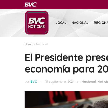
LOCAL
NACIONAL
REGION
Home
Nacional
El Presidente pres
economía para 2
por
BVC
15 septiembre, 2024
en
Nacional
,
Notici