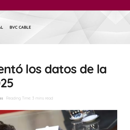
AL
BVC CABLE
entó los datos de la
025
as
Reading Time: 3 mins read