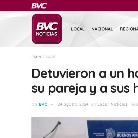
LOCAL
NACIONAL
REGION
Home
Local
Detuvieron a un 
su pareja y a sus h
por
BVC
24 agosto, 2024
en
Local
,
Noticias
Rea