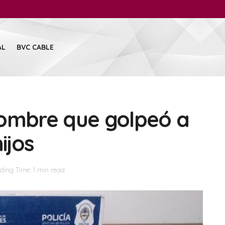
AL
BVC CABLE
hombre que golpeó a
ijos
ding Time: 1 min read