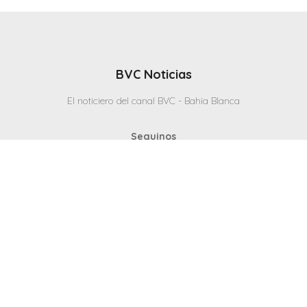
BVC Noticias
El noticiero del canal BVC - Bahia Blanca
Seguinos
Inicio
Politicas & Privacidad
Contacto
CANAL en VIVO
© 2025 Todos los derechos reservados - Bahia Blanca