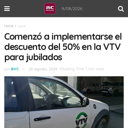
9/08/2026
Home
Local
Comenzó a implementarse el
descuento del 50% en la VTV
para jubilados
por
BVC
26 agosto, 2024
Reading Time: 1 min read