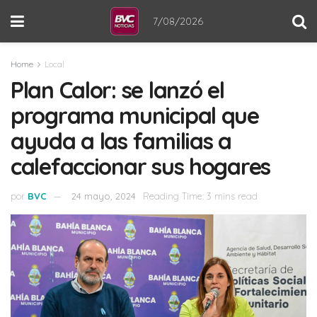
7/08/2026
Home
Local
Plan Calor: se lanzó el
programa municipal que
ayuda a las familias a
calefaccionar sus hogares
por
BVC
24 mayo, 2024
Reading Time: 3 mins read