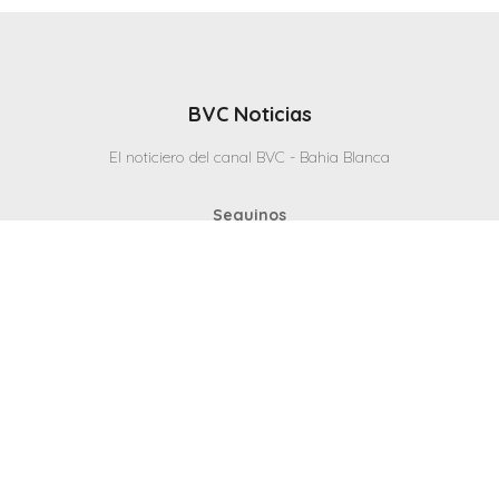
BVC Noticias
El noticiero del canal BVC - Bahia Blanca
Seguinos
Inicio
Politicas & Privacidad
Contacto
CANAL en VIVO
© 2025 Todos los derechos reservados - Bahia Blanca