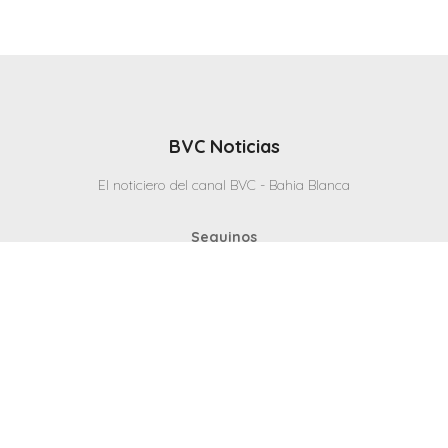
BVC Noticias
El noticiero del canal BVC - Bahia Blanca
Seguinos
Inicio
Politicas & Privacidad
Contacto
CANAL en VIVO