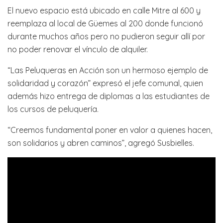
El nuevo espacio está ubicado en calle Mitre al 600 y
reemplaza al local de Güemes al 200 donde funcionó
durante muchos años pero no pudieron seguir allí por
no poder renovar el vínculo de alquiler.
“Las Peluqueras en Acción son un hermoso ejemplo de
solidaridad y corazón” expresó el jefe comunal, quien
además hizo entrega de diplomas a las estudiantes de
los cursos de peluquería.
“Creemos fundamental poner en valor a quienes hacen,
son solidarios y abren caminos”, agregó Susbielles.