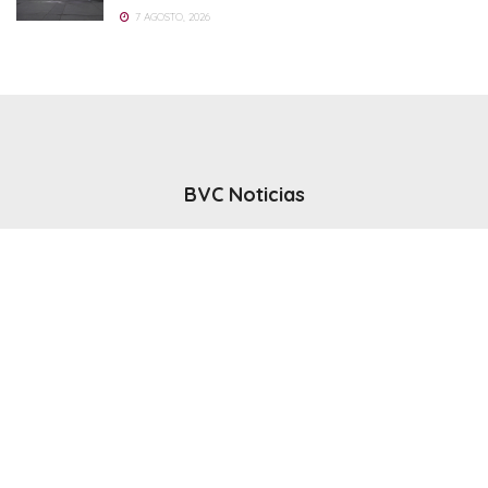
7 AGOSTO, 2026
BVC Noticias
El noticiero del canal BVC - Bahia Blanca
Seguinos
Inicio
Politicas & Privacidad
Contacto