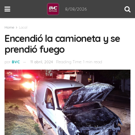
8/08/2026
Home
Local
Encendió la camioneta y se
prendió fuego
por
BVC
11 abril, 2024
Reading Time: 1 min read