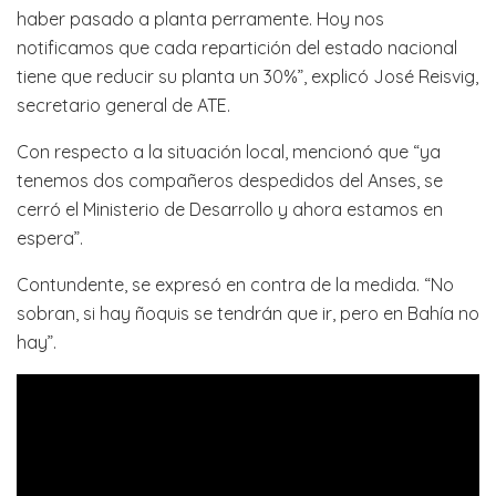
haber pasado a planta perramente. Hoy nos
notificamos que cada repartición del estado nacional
tiene que reducir su planta un 30%”, explicó José Reisvig,
secretario general de ATE.
Con respecto a la situación local, mencionó que “ya
tenemos dos compañeros despedidos del Anses, se
cerró el Ministerio de Desarrollo y ahora estamos en
espera”.
Contundente, se expresó en contra de la medida. “No
sobran, si hay ñoquis se tendrán que ir, pero en Bahía no
hay”.