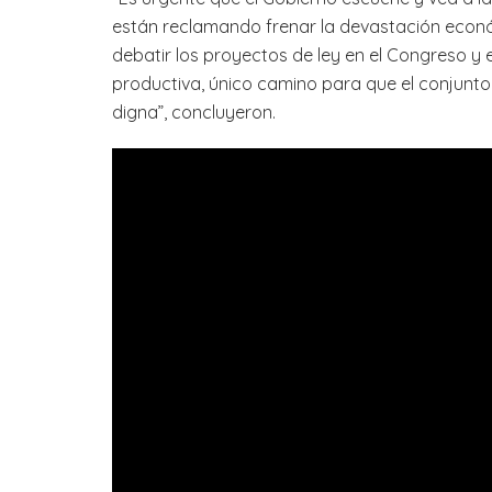
están reclamando frenar la devastación econ
debatir los proyectos de ley en el Congreso y
productiva, único camino para que el conjunto 
digna”, concluyeron.