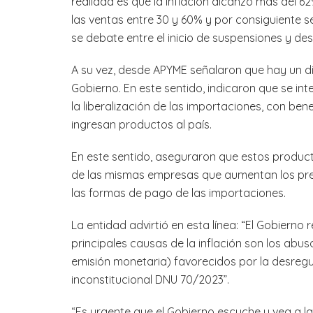
realidad es que la inflación alcanzó más del 6
las ventas entre 30 y 60% y por consiguiente s
se debate entre el inicio de suspensiones y desp
A su vez, desde APYME señalaron que hay un di
Gobierno. En este sentido, indicaron que se in
la liberalización de las importaciones, con ben
ingresan productos al país.
En este sentido, aseguraron que estos product
de las mismas empresas que aumentan los prec
las formas de pago de las importaciones.
La entidad advirtió en esta línea: “El Gobiern
principales causas de la inflación son los abu
emisión monetaria) favorecidos por la desregul
inconstitucional DNU 70/2023”.
“Es urgente que el Gobierno escuche y vea a la