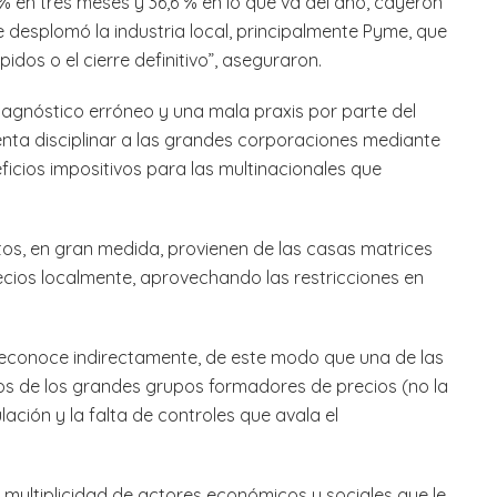
2% en tres meses y 36,6 % en lo que va del año, cayeron
e desplomó la industria local, principalmente Pyme, que
idos o el cierre definitivo”, aseguraron.
agnóstico erróneo y una mala praxis por parte del
tenta disciplinar a las grandes corporaciones mediante
eficios impositivos para las multinacionales que
os, en gran medida, provienen de las casas matrices
ios localmente, aprovechando las restricciones en
o reconoce indirectamente, de este modo que una de las
sos de los grandes grupos formadores de precios (no la
ación y la falta de controles que avala el
 multiplicidad de actores económicos y sociales que le