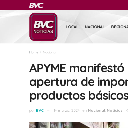
LOCAL
NACIONAL
REGION
Home
Nacional
APYME manifestó 
apertura de impo
productos básico
por
BVC
14 marzo, 2024
en
Nacional
,
Noticias
R