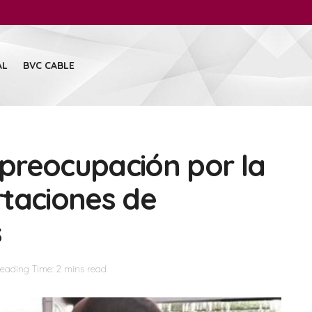
AL
BVC CABLE
preocupación por la
rtaciones de
s
eading Time: 2 mins read