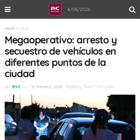
8/08/2026
Home
Local
Megaoperativo: arresto y
secuestro de vehículos en
diferentes puntos de la
ciudad
por
BVC
16 febrero, 2024
Reading Time: 1 min read