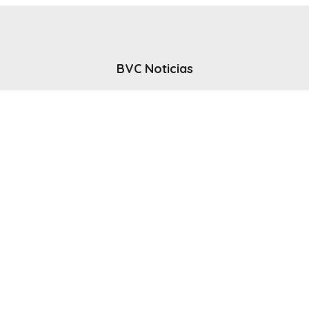
BVC Noticias
El noticiero del canal BVC - Bahia Blanca
Seguinos
Inicio
Politicas & Privacidad
Contacto
CANAL en VIVO
© 2025 Todos los derechos reservados - Bahia Blanca