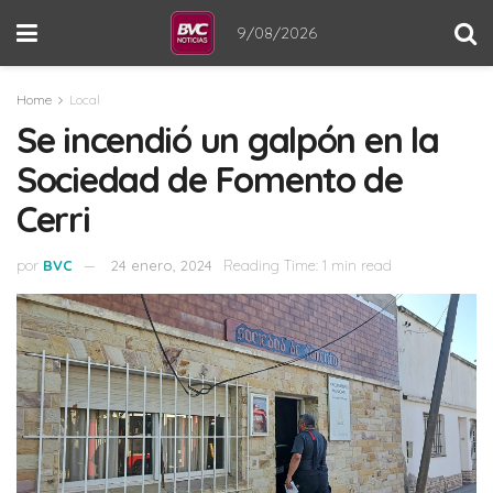
9/08/2026
Home
Local
Se incendió un galpón en la
Sociedad de Fomento de
Cerri
por
BVC
24 enero, 2024
Reading Time: 1 min read