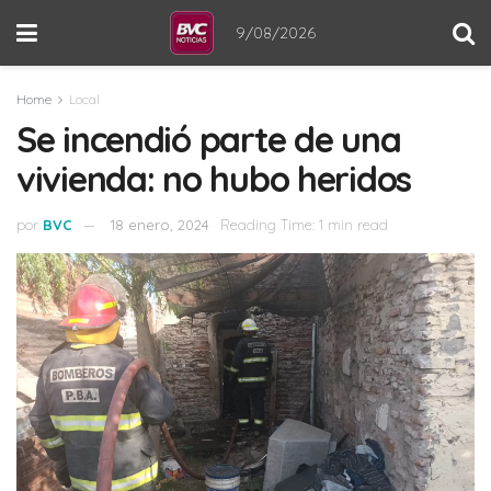
9/08/2026
Home
Local
Se incendió parte de una
vivienda: no hubo heridos
por
BVC
18 enero, 2024
Reading Time: 1 min read