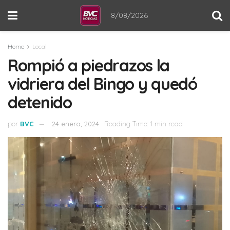
8/08/2026
Home
Local
Rompió a piedrazos la
vidriera del Bingo y quedó
detenido
por
BVC
24 enero, 2024
Reading Time: 1 min read