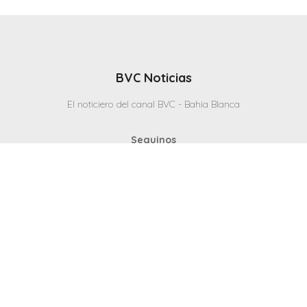
BVC Noticias
El noticiero del canal BVC - Bahia Blanca
Seguinos
Inicio
Politicas & Privacidad
Contacto
CANAL en VIVO
© 2025 Todos los derechos reservados - Bahia Blanca