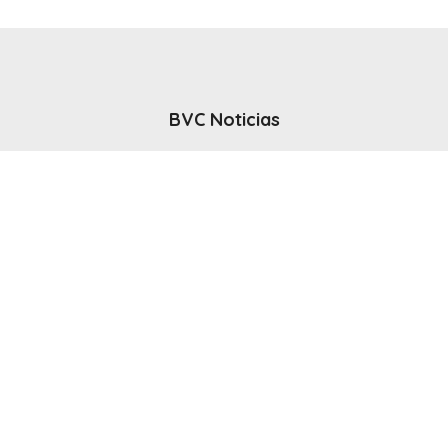
BVC Noticias
El noticiero del canal BVC - Bahia Blanca
Seguinos
Inicio
Politicas & Privacidad
Contacto
CANAL en VIVO
© 2025 Todos los derechos reservados - Bahia Blanca