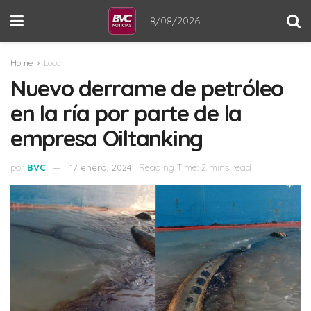
8/08/2026
Home
Local
Nuevo derrame de petróleo
en la ría por parte de la
empresa Oiltanking
por
BVC
17 enero, 2024
Reading Time: 2 mins read