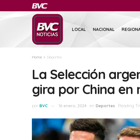
LOCAL
NACIONAL
REGION
Home
Deportes
La Selección argen
gira por China en
por
BVC
16 enero, 2024
en
Deportes
Reading Ti