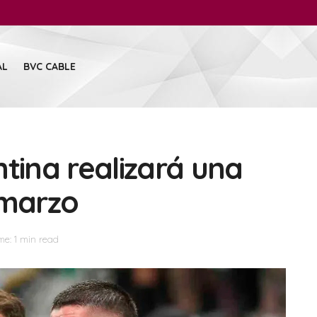
AL
BVC CABLE
tina realizará una
 marzo
me: 1 min read