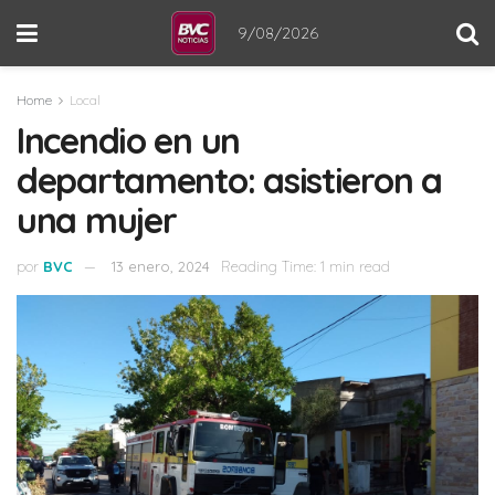
9/08/2026
Home
Local
Incendio en un
departamento: asistieron a
una mujer
por
BVC
13 enero, 2024
Reading Time: 1 min read