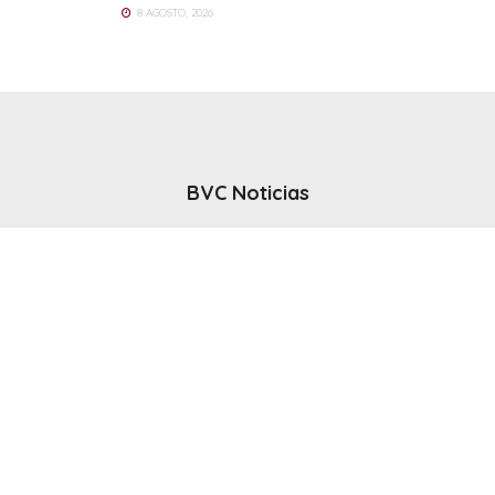
8 AGOSTO, 2026
BVC Noticias
El noticiero del canal BVC - Bahia Blanca
Seguinos
Inicio
Politicas & Privacidad
Contacto