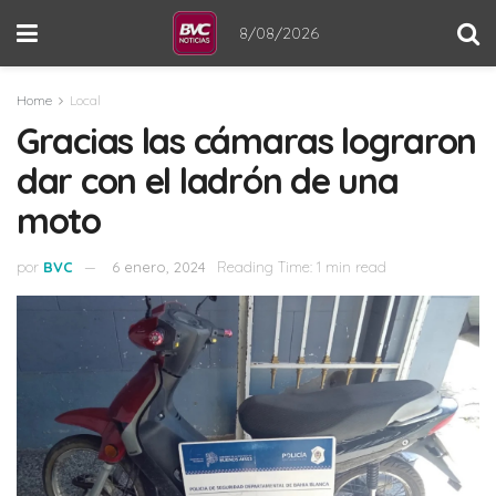
8/08/2026
Home
Local
Gracias las cámaras lograron
dar con el ladrón de una
moto
por
BVC
6 enero, 2024
Reading Time: 1 min read