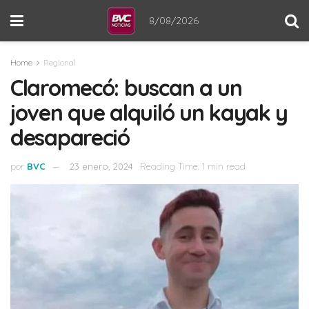
8/08/2026
Home
Regional
Claromecó: buscan a un
joven que alquiló un kayak y
desapareció
por
BVC
23 enero, 2024
Reading Time: 1 min read