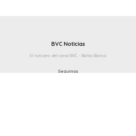
BVC Noticias
El noticiero del canal BVC - Bahia Blanca
Seguinos
Inicio
Politicas & Privacidad
Contacto
CANAL en VIVO