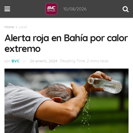
10/08/2026
Home
Local
Alerta roja en Bahía por calor
extremo
por
BVC
26 enero, 2024
Reading Time: 2 mins read