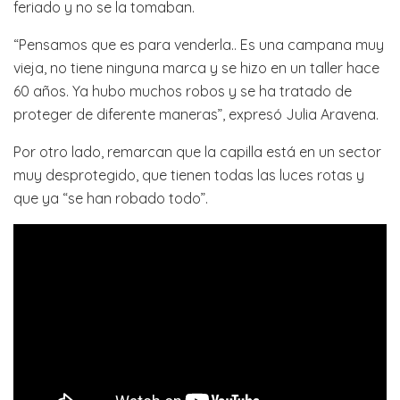
feriado y no se la tomaban.
“Pensamos que es para venderla.. Es una campana muy
vieja, no tiene ninguna marca y se hizo en un taller hace
60 años. Ya hubo muchos robos y se ha tratado de
proteger de diferente maneras”, expresó Julia Aravena.
Por otro lado, remarcan que la capilla está en un sector
muy desprotegido, que tienen todas las luces rotas y
que ya “se han robado todo”.