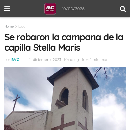
10/08/2026
Home
Local
Se robaron la campana de la
capilla Stella Maris
por
BVC
11 diciembre, 2023
Reading Time: 1 min read