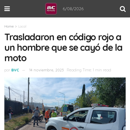
6/08/2026
Home
Local
Trasladaron en código rojo a
un hombre que se cayó de la
moto
por
BVC
14 noviembre, 2023
Reading Time: 1 min read