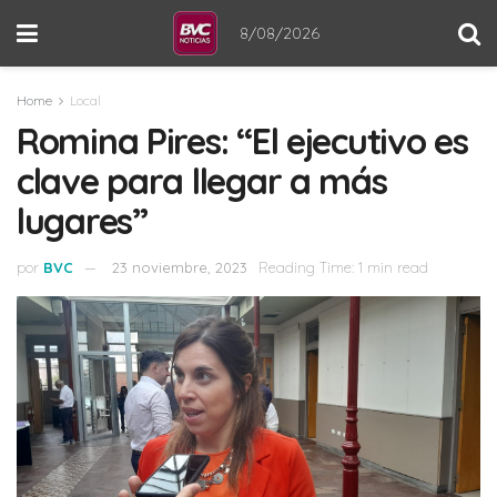
8/08/2026
Home
Local
Romina Pires: “El ejecutivo es
clave para llegar a más
lugares”
por
BVC
23 noviembre, 2023
Reading Time: 1 min read