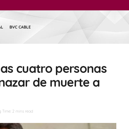
AL
BVC CABLE
as cuatro personas
nazar de muerte a
a
 Time: 2 mins read