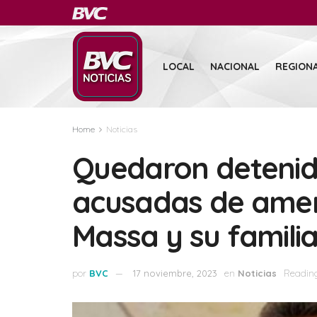
LOCAL
NACIONAL
REGION
Home
Noticias
Quedaron detenid
acusadas de ame
Massa y su famili
por
BVC
17 noviembre, 2023
en
Noticias
Reading