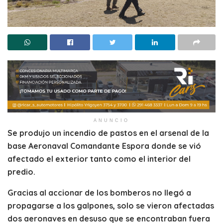
ANUNCIO
S
e produjo un incendio de pastos en el
a
rsenal de la
base Aeronaval Comandante Espora
donde
se vió
afectado el exterior tanto como el interior del
predio.
G
racias al accionar de los
b
omberos no llegó a
propagarse a los galpones, solo se vieron afectadas
dos aeronaves en desuso que se encontraban fuera