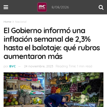
8/08/2026
Home
Nacional
El Gobierno informó una
inflación semanal de 2,3%
hasta el balotaje: qué rubros
aumentaron más
por
BVC
24 noviembre, 2023
Reading Time: 1 min read