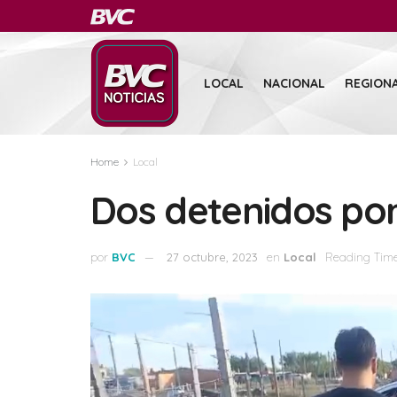
LOCAL
NACIONAL
REGION
Home
Local
Dos detenidos por
por
BVC
27 octubre, 2023
en
Local
Reading Time