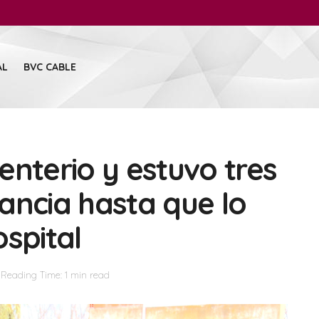
AL
BVC CABLE
enterio y estuvo tres
ancia hasta que lo
spital
Reading Time: 1 min read