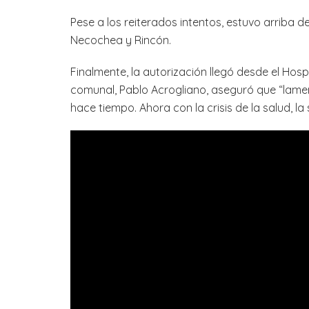
Pese a los reiterados intentos, estuvo arriba 
Necochea y Rincón.
Finalmente, la autorización llegó desde el Hospi
comunal, Pablo Acrogliano, aseguró que “lamen
hace tiempo. Ahora con la crisis de la salud, la