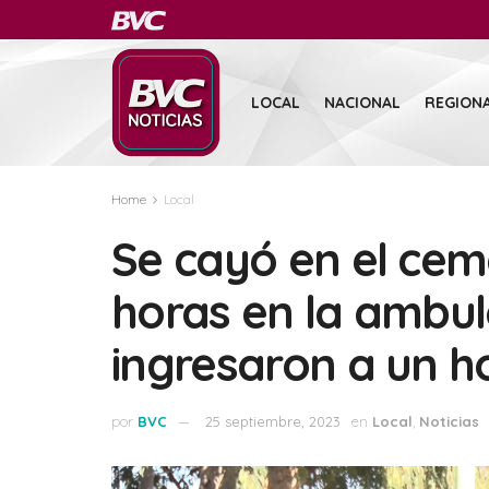
LOCAL
NACIONAL
REGION
Home
Local
Se cayó en el cem
horas en la ambul
ingresaron a un ho
por
BVC
25 septiembre, 2023
en
Local
,
Noticias