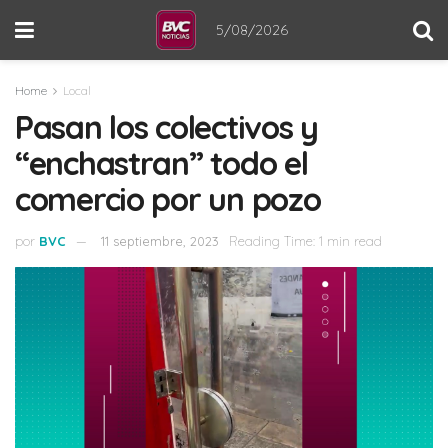
5/08/2026
Home
Local
Pasan los colectivos y
“enchastran” todo el
comercio por un pozo
por
BVC
11 septiembre, 2023
Reading Time: 1 min read