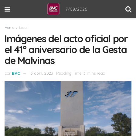
7/08/2026
Home
Local
Imágenes del acto oficial por
el 41° aniversario de la Gesta
de Malvinas
por
BVC
3 abril, 2023
Reading Time: 3 mins read