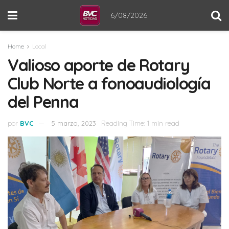
6/08/2026
Home
Local
Valioso aporte de Rotary
Club Norte a fonoaudiología
del Penna
por
BVC
5 marzo, 2023
Reading Time: 1 min read