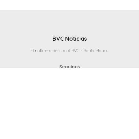
BVC Noticias
El noticiero del canal BVC - Bahia Blanca
Seguinos
Inicio
Politicas & Privacidad
Contacto
CANAL en VIVO
© 2025 Todos los derechos reservados - Bahia Blanca