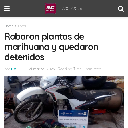
7/08/2026
Home
Local
Robaron plantas de
marihuana y quedaron
detenidos
por
BVC
21 marzo, 2023
Reading Time: 1 min read