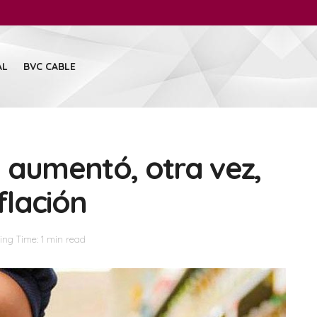
AL
BVC CABLE
 aumentó, otra vez,
flación
ng Time: 1 min read