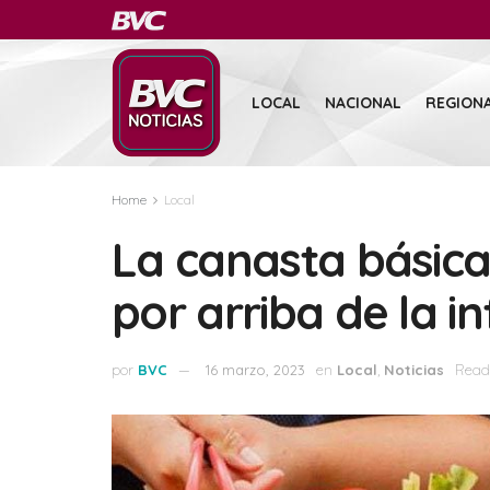
LOCAL
NACIONAL
REGION
Home
Local
La canasta básica
por arriba de la in
por
BVC
16 marzo, 2023
en
Local
,
Noticias
Readi