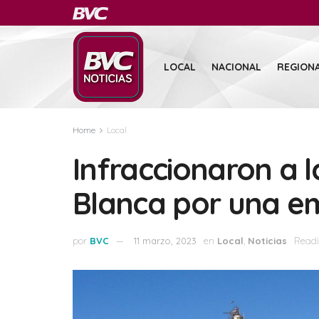
LOCAL
NACIONAL
REGION
Home
Local
Infraccionaron a l
Blanca por una e
por
BVC
11 marzo, 2023
en
Local
,
Noticias
Readi