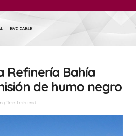
AL
BVC CABLE
a Refinería Bahía
misión de humo negro
ng Time: 1 min read