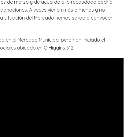
mes de marzo y de acuerdo a lo recaudado podría
ar donaciones. A veces vienen más o menos y no
a situación del Mercado hemos salido a convocar
o en el Mercado Municipal pero han iniciado el
ociales ubicado en O’Higgins 312.