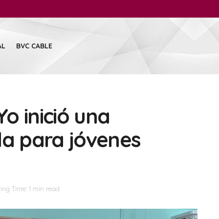
AL
BVC CABLE
o inició una
a para jóvenes
ing Time: 1 min read