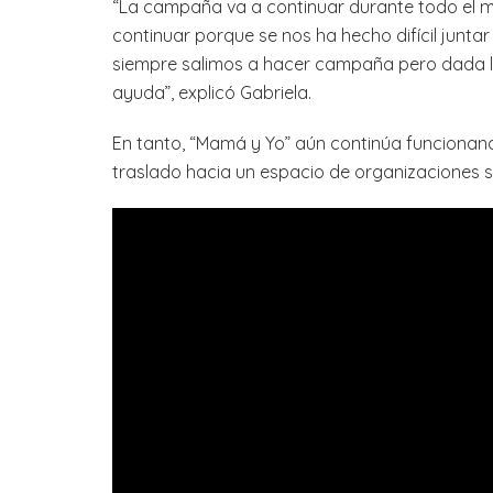
“La campaña va a continuar durante todo el 
continuar porque se nos ha hecho difícil junt
siempre salimos a hacer campaña pero dada l
ayuda”, explicó Gabriela.
En tanto, “Mamá y Yo” aún continúa funcionand
traslado hacia un espacio de organizaciones s