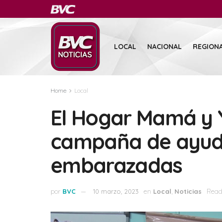
LOCAL
NACIONAL
REGION
Home
Local
El Hogar Mamá y Y
campaña de ayud
embarazadas
por
BVC
10 marzo, 2023
en
Local
,
Noticias
Read