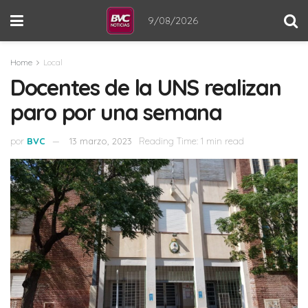
9/08/2026
Home
Local
Docentes de la UNS realizan
paro por una semana
por
BVC
13 marzo, 2023
Reading Time: 1 min read