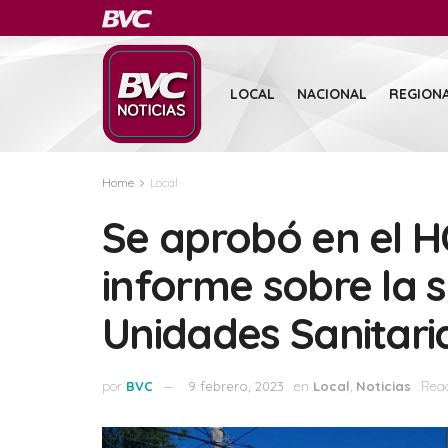
LOCAL
NACIONAL
REGION
Home
Local
Se aprobó en el H
informe sobre la s
Unidades Sanitari
por
BVC
9 febrero, 2023
en
Local
,
Noticias
Read