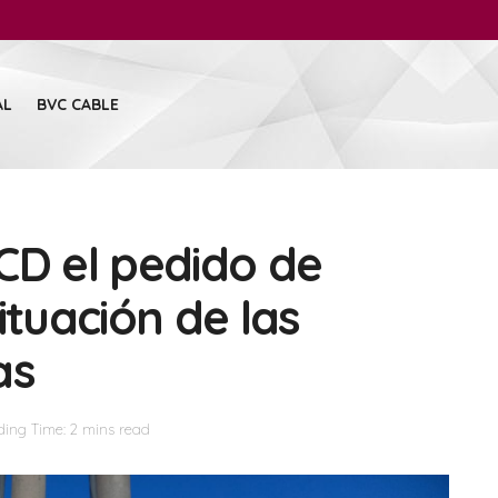
AL
BVC CABLE
CD el pedido de
ituación de las
as
ing Time: 2 mins read