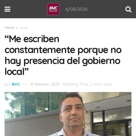
6/08/2026
Home
Local
“Me escriben
constantemente porque no
hay presencia del gobierno
local”
por
BVC
8 febrero, 2023
Reading Time: 2 mins read