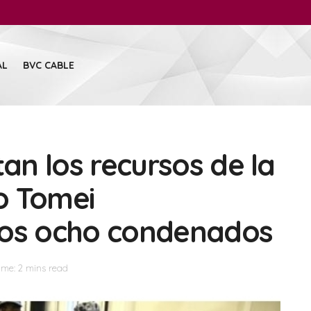
AL
BVC CABLE
tan los recursos de la
o Tomei
los ocho condenados
ime: 2 mins read