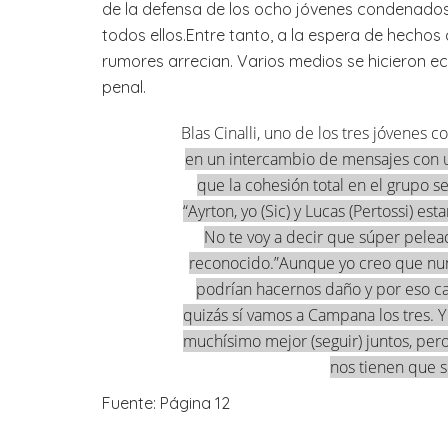
de la defensa de los ocho jóvenes condenado
todos ellos.Entre tanto, a la espera de hecho
rumores arrecian. Varios medios se hicieron e
penal.
Blas Cinalli, uno de los tres jóvenes
en un intercambio de mensajes con u
que la cohesión total en el grupo se
“Ayrton, yo (Sic) y Lucas (Pertossi) e
No te voy a decir que súper pelead
reconocido.”Aunque yo creo que nun
podrían hacernos daño y por eso cas
quizás sí vamos a Campana los tres. Y
muchísimo mejor (seguir) juntos, pero
nos tienen que s
Fuente: Página 12