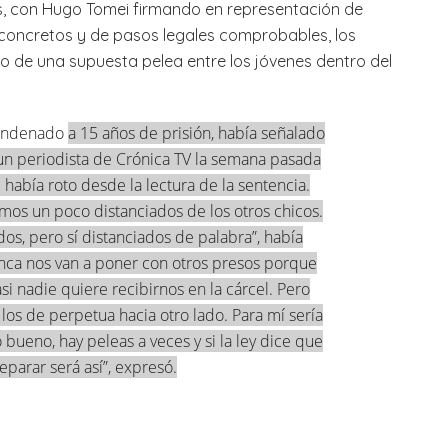
s, con Hugo Tomei firmando en representación de
s concretos y de pasos legales comprobables, los
co de una supuesta pelea entre los jóvenes dentro del
 condenado
a 15 años de prisión, había señalado
n periodista de Crónica TV la semana pasada
 había roto desde la lectura de la sentencia.
stamos un poco distanciados de los otros chicos.
os, pero sí distanciados de palabra”, había
ca nos van a poner con otros presos porque
i nadie quiere recibirnos en la cárcel. Pero
 los de perpetua hacia otro lado. Para mí sería
 bueno, hay peleas a veces y si la ley dice que
eparar será así”, expresó.