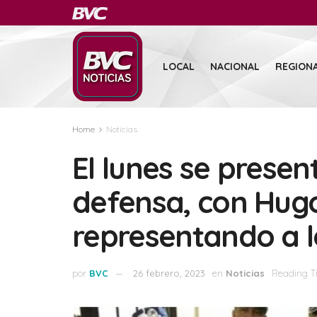
LOCAL
NACIONAL
REGION
Home
Noticias
El lunes se presen
defensa, con Hug
representando a 
por
BVC
26 febrero, 2023
en
Noticias
Reading T