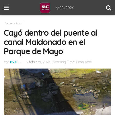
6/08/2026
Home
Local
Cayó dentro del puente al
canal Maldonado en el
Parque de Mayo
por
BVC
3 febrero, 2023
Reading Time: 1 min read