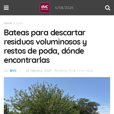
6/08/2026
Home
Local
Bateas para descartar
residuos voluminosos y
restos de poda, dónde
encontrarlas
por
BVC
25 febrero, 2023
Reading Time: 1 min read