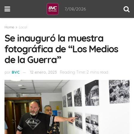
7/08/2026
Home
Local
Se inauguró la muestra
fotográfica de “Los Medios
de la Guerra”
por
BVC
12 enero, 2023
Reading Time: 2 mins read