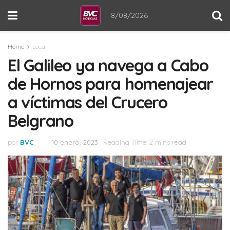
8/08/2026
Home
Local
El Galileo ya navega a Cabo
de Hornos para homenajear
a víctimas del Crucero
Belgrano
por
BVC
10 enero, 2023
Reading Time: 2 mins read