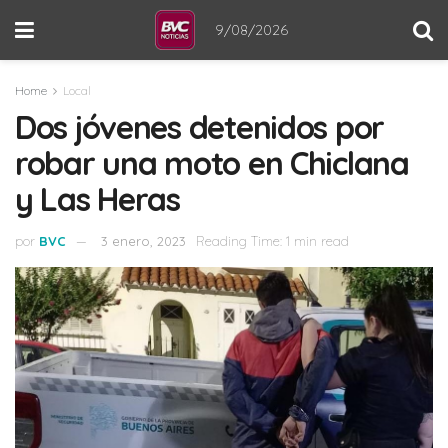
9/08/2026
Home
Local
Dos jóvenes detenidos por
robar una moto en Chiclana
y Las Heras
por
BVC
3 enero, 2023
Reading Time: 1 min read