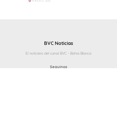
8 AGOSTO, 2026
BVC Noticias
El noticiero del canal BVC - Bahia Blanca
Seguinos
Inicio
Politicas & Privacidad
Contacto