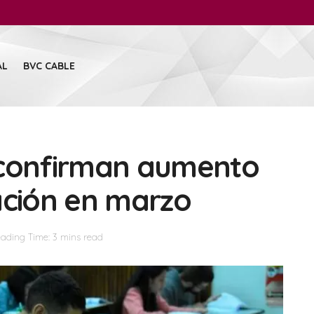
AL
BVC CABLE
 confirman aumento
ación en marzo
ading Time: 3 mins read