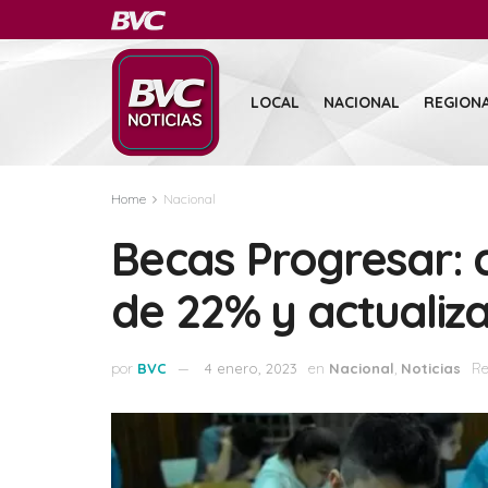
LOCAL
NACIONAL
REGION
Home
Nacional
Becas Progresar:
de 22% y actualiz
por
BVC
4 enero, 2023
en
Nacional
,
Noticias
Re