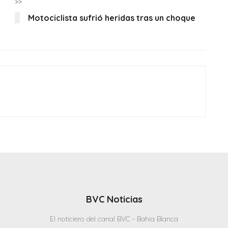
>>
Motociclista sufrió heridas tras un choque
BVC Noticias
El noticiero del canal BVC - Bahia Blanca