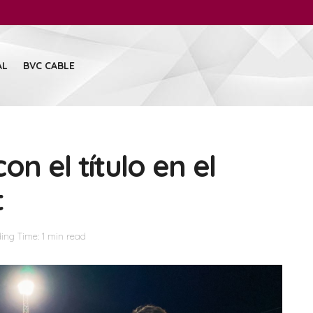
AL
BVC CABLE
n el título en el
t
ing Time: 1 min read