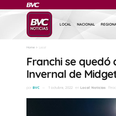
LOCAL
NACIONAL
REGION
Home
Local
Franchi se quedó co
Invernal de Midge
por
BVC
1 octubre, 2022
en
Local
,
Noticias
Read